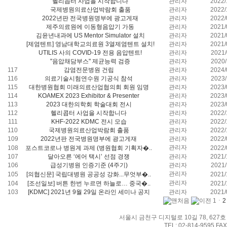
헬리콥터 사업을 시작합니다
관리자
2022/
국제병원의료산업박람회 출품
관리자
2022/
2022년판 전국병원명부에 광고게재
관리자
2022/
제주의료원에 이동형음압기 가동
관리자
2021/
김윤년내과에 US Mentor Simulator 설치
관리자
2021/
[제염텐트] 영남대학교의료원 3열제염텐트 설치!
관리자
2021/
UTILIS 사의 COVID-19 전용 음압텐트!
관리자
2021/
"음압채담부스" 제균능력 검증
관리자
2020/
117
감염전문병원 건립
관리자
2024/
116
의료기술시험연수원 기공식 참석
관리자
2023/
115
대한병원협회 미래의료산업협의회 회원 임명
관리자
2023/
114
KOAMEX 2023 Exhibitor & Presenter
관리자
2023/
113
2023 대한의학회 학술대회 전시
관리자
2023/
112
헬리콥터 사업을 시작합니다
관리자
2022/
111
KHF-2022 KDMC 전시 모습
관리자
2022/
110
국제병원의료산업박람회 출품
관리자
2022/
109
2022년판 전국병원명부에 광고게재
관리자
2022/
관리자
108
포스트코로나 병원계 과제 (병원협회 기획자�..
2022/
107
달아오른 ‘에어 택시’ 선점 경쟁
관리자
2021/
106
급성기병원 인증기준 (4주기)
관리자
2021/
관리자
105
[의협신문] 국립대병원 공공성 강화...무엇부�..
2021/
관리자
104
[조선일보] 버튼 한번 누르면 하늘로… 중국�..
2021/
103
[KDMC] 2021년 9월 29일 온라인 세미나 공지
관리자
2021/
1ㆍ
2
서울시 금천구 디지털로 10길 78, 627호
TEL: 02-814-9595 FAX