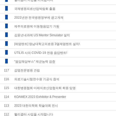
헬리콥터 사업을 시작합니다
국제병원의료산업박람회 출품
2022년판 전국병원명부에 광고게재
제주의료원에 이동형음압기 가동
김윤년내과에 US Mentor Simulator 설치
[제염텐트] 영남대학교의료원 3열제염텐트 설치!
UTILIS 사의 COVID-19 전용 음압텐트!
"음압채담부스" 제균능력 검증
117
감염전문병원 건립
116
의료기술시험연수원 기공식 참석
115
대한병원협회 미래의료산업협의회 회원 임명
114
KOAMEX 2023 Exhibitor & Presenter
113
2023 대한의학회 학술대회 전시
112
헬리콥터 사업을 시작합니다