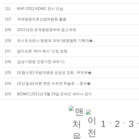
111
KHF-2022 KDMC 전시 모습
110
국제병원의료산업박람회 출품
109
2022년판 전국병원명부에 광고게재
108
포스트코로나 병원계 과제 (병원협회 기획자�..
107
달아오른 ‘에어 택시’ 선점 경쟁
106
급성기병원 인증기준 (4주기)
105
[의협신문] 국립대병원 공공성 강화...무엇부�..
104
[조선일보] 버튼 한번 누르면 하늘로… 중국�..
103
[KDMC] 2021년 9월 29일 온라인 세미나 공지
1ㆍ
2
ㆍ
3