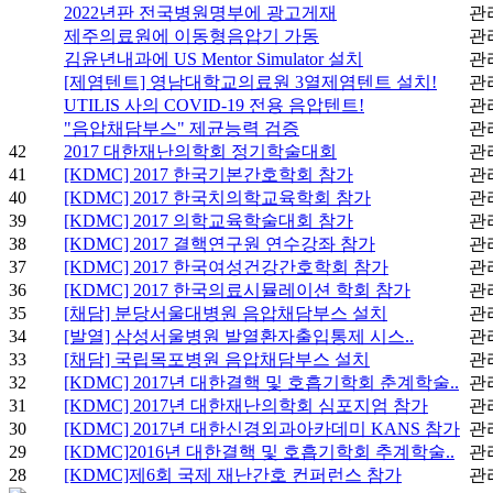
2022년판 전국병원명부에 광고게재
관
제주의료원에 이동형음압기 가동
관
김윤년내과에 US Mentor Simulator 설치
관
[제염텐트] 영남대학교의료원 3열제염텐트 설치!
관
UTILIS 사의 COVID-19 전용 음압텐트!
관
"음압채담부스" 제균능력 검증
관
42
2017 대한재난의학회 정기학술대회
관
41
[KDMC] 2017 한국기본간호학회 참가
관
40
[KDMC] 2017 한국치의학교육학회 참가
관
39
[KDMC] 2017 의학교육학술대회 참가
관
38
[KDMC] 2017 결핵연구원 연수강좌 참가
관
37
[KDMC] 2017 한국여성건강간호학회 참가
관
36
[KDMC] 2017 한국의료시뮬레이션 학회 참가
관
35
[채담] 분당서울대병원 음압채담부스 설치
관
34
[발열] 삼성서울병원 발열환자출입통제 시스..
관
33
[채담] 국립목포병원 음압채담부스 설치
관
32
[KDMC] 2017년 대한결핵 및 호흡기학회 춘계학술..
관
31
[KDMC] 2017년 대한재난의학회 심포지엄 참가
관
30
[KDMC] 2017년 대한신경외과아카데미 KANS 참가
관
29
[KDMC]2016년 대한결핵 및 호흡기학회 추계학술..
관
28
[KDMC]제6회 국제 재난간호 컨퍼런스 참가
관