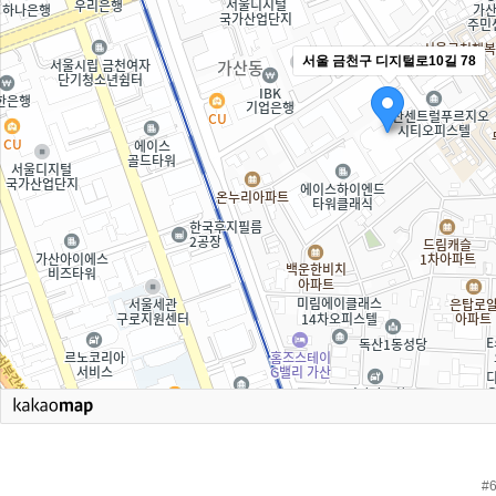
서울 금천구 디지털로10길 78
#6