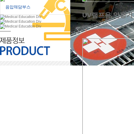
음압채담부스
UV램프용 안정기