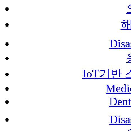
Disa
IoT기반
Medi
Dent
Disa